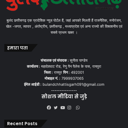
बुलंद छत्तीसगढ़ एक प्रादेशिक न्यूज़ पोर्टल हैं, जहां आपको मिलती हैं राजनैतिक, मनोरंजन,
खेल -जगत, व्यापार , अंर्राष्ट्रीय, छत्तीसगढ़ , मध्याप्रदेश एवं अन्य राज्यो की विश्वशनीय एवं
सबसे प्रथम खबर ।
हमारा पता
संचालक एवं संपादक :
सुनीता पाण्डेय
कार्यालय :
महादेवघाट रोड, रेणु पैन पैलेस के पास, रायपुरा
जिला :
रायपुर
पिन :
492001
मोबाइल नं. :
7999937065
ईमेल आईडी :
bulandchhattisgarh091@gmail.com
---------------
सोशल मीडिया से जुड़े
WhatsApp
Facebook
Twitter
YouTube
Instagram
Recent Posts