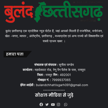
बुलंद छत्तीसगढ़ एक प्रादेशिक न्यूज़ पोर्टल हैं, जहां आपको मिलती हैं राजनैतिक, मनोरंजन,
खेल -जगत, व्यापार , अंर्राष्ट्रीय, छत्तीसगढ़ , मध्याप्रदेश एवं अन्य राज्यो की विश्वशनीय एवं
सबसे प्रथम खबर ।
हमारा पता
संचालक एवं संपादक :
सुनीता पाण्डेय
कार्यालय :
महादेवघाट रोड, रेणु पैन पैलेस के पास, रायपुरा
जिला :
रायपुर
पिन :
492001
मोबाइल नं. :
7999937065
ईमेल आईडी :
bulandchhattisgarh091@gmail.com
---------------
सोशल मीडिया से जुड़े
WhatsApp