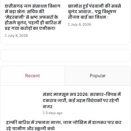
कर्मचारियों व
छत्तीसगढ़ जल संसाधन विभाग
खामोश हुई पंडवानी की सबसे
में बड़ा खेल: सचिव की
बुलंद आवाज़… पद्म विभूषण
आमजन परेशान
‘मेहरबानी’ से भ्रष्ट अफसरों के
तीजन बाई का निधन :
1 week ago
हौसले बुलंद, पहली ही बारिश में
July 6, 2026
ढह गया करोड़ों का एनीकट!
PM ने ‘मन की
July 8, 2026
बात’ में की कोरबा
के जल संरक्षण
मॉडल की सराहना,
ISRO तकनीक से
बढ़ा भूजल स्तर
Recent
Popular
2 weeks ago
संसद मानसून सत्र 2026: सरकार-विपक्ष में
टकराव जारी, कई अहम विधेयकों पर रहेगी
नजर
3 days ago
हल्की बारिश में उफनता नाला, जान जोखिम में डालकर पार कर
रहे ग्रामीण और स्कूली बच्चे