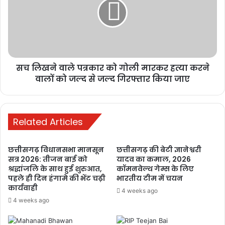
कर्ज चुकता, फिर भी कब्जे की कार्रवाई!
मृतक ऋणकर्ता के परिवार की प्रताड़ना
का मामला सुप्रीम कोर्ट और PMO तक
पहुंचा
1 week ago
सच लिखने वाले पत्रकार को गोली मारकर हत्या करने
वालों को जल्द से जल्द गिरफ्तार किया जाए
रायपुर में छात्रों का
आंदोलन तेज,
शिक्षा व्यवस्था में
Related Articles
सुधार और मंत्री के
इस्तीफे की मांग
1 week ago
छत्तीसगढ़ विधानसभा मानसून
छत्तीसगढ़ की बेटी ज्ञानेश्वरी
सत्र 2026: तीजन बाई को
यादव का कमाल, 2026
श्रद्धांजलि के साथ हुई शुरुआत,
कॉमनवेल्थ गेम्स के लिए
मनेन्द्रगढ़: बीआर
पहले ही दिन हंगामे की भेंट चढ़ी
भारतीय टीम में चयन
कार्यालय परिसर
कार्यवाही
4 weeks ago
में गंदगी का अंबार,
4 weeks ago
तोड़फोड़ और
अव्यवस्था से