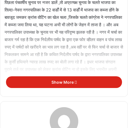
पिछला पंचवर्षीय चुनाव पर नजर डालें ,तो अप्रत्यक्ष चुनाव के चलते भाजपा का
तिल्दा-नेवरा नगरपालिका के 22 वार्डों में से 13 वार्डों में भाजपा का कब्जा होंने के
बावजूद जमकर क्रांस वोटिंग का खेल चला ,जिसके चलते कांग्रेस ने नगरपालिका
में कब्जा जमा लिया था, यह घटना अभी भी लोगों के जेहन में ताजा है ‌। और अब
नगरपालिका उपाध्यक्ष के चुनाव पर भी यह परिदृष्य झलक रही है । नगर में चर्चा का
बाजार गर्म रहा है कि एक निर्दलीय पार्षद के द्वारा एक फोर व्हीलर वाहन व पांच लाख
रुपए में पार्षदों को खरीदने का भाव लग रहा है ,अब वहीं पर से फिर चर्चा से बाजार से
निकलकर सामने आ रही है कि कथित निर्दलीय पार्षद के द्वारा नगरपालिका उपाध्यक्ष
के कुर्सी हथियाने ग्यारह लाख रुपए का बोली लगा रहे हैं । इधर भाजपा संगठन
पुराने तर्ज पर उपाध्यक्ष को लेकर क्रांस वोटिंग ना हो इसके लिए भयभीत अपनी
सुरक्षा की तैयारी में लगे हुए हैं ,इसके लिए जानकारी में आया हे कि बतौर सुरक्षा
Show More
भाजपा पार्षदों को सुरक्षित रूप से एकत्रित किया जा रहा है । एक तरफ लाखों रुपए
का लुभावना सपना हिलोरें मार रही है वहीं भाजपा अपनी साख बचाने को मेहनत कर
रहा है अब देखना यह है कि धनकुबेर का खेल रंग लाती है या फिर संगठन का भरोसा
की जीत होती है।