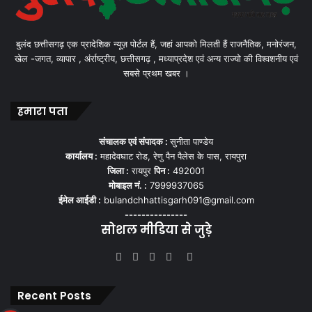
बुलंद छत्तीसगढ़ एक प्रादेशिक न्यूज़ पोर्टल हैं, जहां आपको मिलती हैं राजनैतिक, मनोरंजन,
खेल -जगत, व्यापार , अंर्राष्ट्रीय, छत्तीसगढ़ , मध्याप्रदेश एवं अन्य राज्यो की विश्वशनीय एवं
सबसे प्रथम खबर ।
हमारा पता
संचालक एवं संपादक :
सुनीता पाण्डेय
कार्यालय :
महादेवघाट रोड, रेणु पैन पैलेस के पास, रायपुरा
जिला :
रायपुर
पिन :
492001
मोबाइल नं. :
7999937065
ईमेल आईडी :
bulandchhattisgarh091@gmail.com
---------------
सोशल मीडिया से जुड़े
Facebook
Twitter
YouTube
Instagram
WhatsApp
Recent Posts