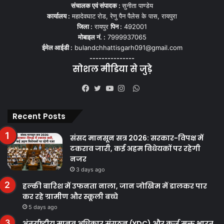
संचालक एवं संपादक :
सुनीता पाण्डेय
कार्यालय :
महादेवघाट रोड, रेणु पैन पैलेस के पास, रायपुरा
जिला :
रायपुर
पिन :
492001
मोबाइल नं. :
7999937065
ईमेल आईडी :
bulandchhattisgarh091@gmail.com
---------------
सोशल मीडिया से जुड़े
WhatsApp
Facebook
Twitter
YouTube
Instagram
Recent Posts
संसद मानसून सत्र 2026: सरकार-विपक्ष में
टकराव जारी, कई अहम विधेयकों पर रहेगी
नजर
3 days ago
हल्की बारिश में उफनता नाला, जान जोखिम में डालकर पार
कर रहे ग्रामीण और स्कूली बच्चे
5 days ago
अंतर्राष्ट्रीय मानव अधिकार संगठन (YDC) और कर्ज मुक्त भारत