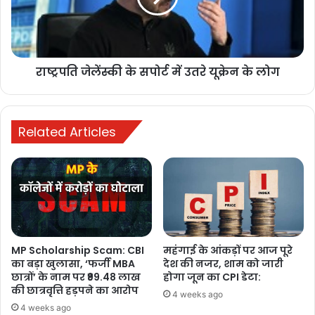
1 week ago
सरकार कब करेगी पहल? 17वें दिन भी जारी
सोनम वांगचुक का अनशन, लगातार बिगड़
राष्ट्रपति जेलेंस्की के सपोर्ट में उतरे यूक्रेन के लोग
रही सेहत
4 weeks ago
Related Articles
दरभंगा AIIMS का ‘गेट’ क्यों बना देशभर में चर्चा
का विषय? जानिए पूरा मामला, क्या सचमुच
हुआ कोई घोटाला?
4 weeks ago
MP Scholarship Scam: CBI
महंगाई के आंकड़ों पर आज पूरे
का बड़ा खुलासा, ‘फर्जी MBA
देश की नजर, शाम को जारी
छात्रों’ के नाम पर ₹99.48 लाख
होगा जून का CPI डेटा:
की छात्रवृत्ति हड़पने का आरोप
4 weeks ago
4 weeks ago