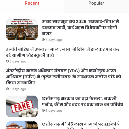
Recent
Popular
chhattisgarh
संसद मानसून सत्र 2026: सरकार-विपक्ष में
टकराव जारी, कई अहम विधेयकों पर रहेगी
नजर
3 days ago
हल्की बारिश में उफनता नाला, जान जोखिम में डालकर पार कर
रहे ग्रामीण और स्कूली बच्चे
5 days ago
अंतर्राष्ट्रीय मानव अधिकार संगठन (YDC) और कर्ज मुक्त भारत
अभियान (तर्पण) ने ‘बुलंद छत्तीसगढ़’ के संस्थापक मनोज पांडे को
किया सम्मानित
5 days ago
छत्तीसगढ़ सरकार का बड़ा फैसला: नकली
पनीर, क्रीम और बटर पर एक साल का प्रतिबंध
6 days ago
छत्तीसगढ़ में 1.45 लाख मामलों पर हाईकोर्ट