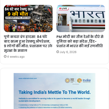
पुणे कचरा डंप हादसा: 84 घंटे
PM मोदी का तीन देशों के दौरे से
बाद खत्म हुआ रेस्क्यू ऑपरेशन,
दुनिया को बड़ा संदेश ,हिंद-
9 लोगों की मौत; प्रशासन पर उठे
प्रशांत में भारत की नई रणनीति
सुरक्षा के सवाल
July 6, 2026
4 weeks ago
अस्पताल के सूत्रों के अनुसार, मोहम्मद शाहबास वेंटिलेटर पर था। थमारास्सेरी में
23 फरवरी को एक ‘ट्यूशन सेंटर’ में विदाई समारोह के दौरान झगड़ा हुआ था और
झगड़ा बढ़ने पर फिर से गुरुवार को झड़प हुई। इस मामले में सामान्य शिक्षा मंत्री वी
शिवनकुट्टी ने शनिवार को सामान्य शिक्षा निदेशक को घटना की विभागीय जांच
करने का निर्देश दिया।