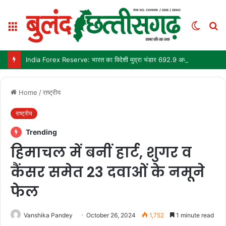
Menu
Switch
S
skin
fo
India Forex Reserve: भारत का विदेशी मुद्रा भंडार 692.9 अरब डॉलर पहुंचा, छह महीने में सबसे बड़ी साप्ताहिक बढ़त
Home
/
राष्ट्रीय
राष्ट्रीय
Trending
हिमाचल में बनीं हार्ट, शुगर व
कैंसर समेत 23 दवाओं के नमूने
फेल
Vanshika Pandey
October 26, 2024
1,752
1 minute read