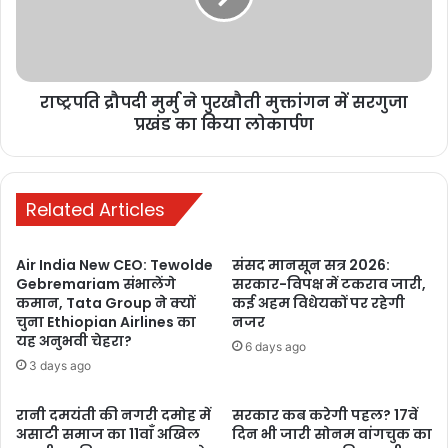
आज IIT दिल्ली के 57वें दीक्षांत समारोह को
करेंगे संबोधित
3 days ago
राष्ट्रपति द्रौपदी मुर्मु ने पुरखौती मुक्तांगन में सरगुजा
National Handloom Day 2026: देशभर में
प्रखंड का किया लोकार्पण
गूंजा ‘लोकल’ का संदेश, जानिए भारत के
हथकरघा क्षेत्र की ताकत और कारीगरों के लिए
सरकार की पहल
Related Articles
3 days ago
Air India New CEO: Tewolde
संसद मानसून सत्र 2026:
Gebremariam संभालेंगे
सरकार-विपक्ष में टकराव जारी,
कमान, Tata Group ने क्यों
कई अहम विधेयकों पर रहेगी
चुना Ethiopian Airlines का
नजर
यह अनुभवी चेहरा?
6 days ago
3 days ago
रानी दमयंती की नगरी दमोह में
सरकार कब करेगी पहल? 17वें
असाटी समाज का 11वाँ अखिल
दिन भी जारी सोनम वांगचुक का