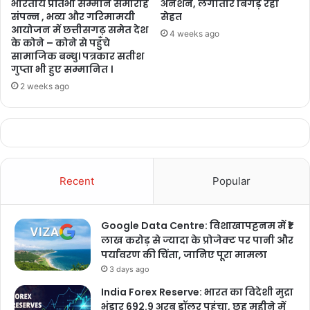
भारतीय प्रतिभा सम्मान समारोह
अनशन, लगातार बिगड़ रही
संपन्न , भव्य और गरिमामयी
सेहत
आयोजन में छत्तीसगढ़ समेत देश
4 weeks ago
के कोने – कोने से पहुँचे
सामाजिक बन्धु। पत्रकार सतीश
गुप्ता भी हुए सम्मानित ।
2 weeks ago
सिरमौर की पुष्कर फार्मा कंपनी की प्रसव में काम आने वाली ऑक्सीटोसिन और बद्दी
की मर्टिन एवं ब्राउन कंपनी में बनी हार्ट अटैक की दवा कैल्शियम ग्लूकोनेट, पांवटा
साहिब की जी लेबोट्री कंपनी में बनी निमोनिया की सेफ्ट्रिएक्सोन, संक्रमण की
Recent
Popular
जेंटामाइसिन और ब्लड शुगर की दवा जेनरिकार्ट के सैंपल फेल हुए हैं।
Google Data Centre: विशाखापट्टनम में ₹1
लाख करोड़ से ज्यादा के प्रोजेक्ट पर पानी और
पर्यावरण की चिंता, जानिए पूरा मामला
3 days ago
झाड़माजरी की इनोवो केपटेप कंपनी की निमेसुलाइड, सेलीब्रेटी बायोटेक कंपनी की
India Forex Reserve: भारत का विदेशी मुद्रा
भंडार 692.9 अरब डॉलर पहुंचा, छह महीने में
सिप्रोविन, मखून माजरा की ऐरिसो फार्मास्युटिकल कंपनी की मोटोसेप के दो सैंपल