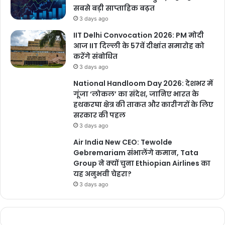
सबसे बड़ी साप्ताहिक बढ़त
फेल हुए हैं। कालाअंब के नितिन लाइफ साइंस की प्रोमेथाजिन, क्वालिटी
3 days ago
फार्मास्युटिकल कंपनी की कैंसर की दवा इफोस्फामाईड, कालाअंब की डिजिटल
IIT Delhi Convocation 2026: PM मोदी
विजन कंपनी की बुप्रोन एसआर, बद्दी की सेफोपेराजोन, पाइपेरासिलिन के सैंपल
आज IIT दिल्ली के 57वें दीक्षांत समारोह को
फेल हुए हैं।
करेंगे संबोधित
3 days ago
साइसरोज रेमडीज कंपनी की विटामिन-बी की न्यूरोपाइन दवा, सोलन स्थित जेएम
National Handloom Day 2026: देशभर में
लैब की ब्लड प्रेशर की दवा टोर्सेमि, बद्दी स्थित क्लस्टा फार्मास्युटिकल कंपनी में
गूंजा ‘लोकल’ का संदेश, जानिए भारत के
मधुमेह की दवा न्यूरोकेम, झाड़माजरी वेडस्प फार्मास्युटिकल कंपनी की संक्रमण की
हथकरघा क्षेत्र की ताकत और कारीगरों के लिए
सरकार की पहल
दवा इंडक्लेव और बद्दी की ट्रिविजन हेल्थ केयर कंपनी का दर्द की दवा स्टे हैप्पी
3 days ago
ट्रिपसिन भी मानकों पर सही नहीं पाई गई है।
Air India New CEO: Tewolde
Gebremariam संभालेंगे कमान, Tata
Group ने क्यों चुना Ethiopian Airlines का
Vanshika Pandey
यह अनुभवी चेहरा?
3 days ago