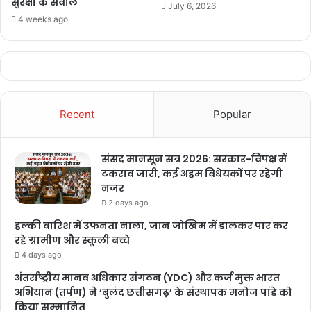
सुरक्षा के सवाल
July 6, 2026
4 weeks ago
Recent
Popular
संसद मानसून सत्र 2026: सरकार-विपक्ष में
दुनिया भर में शुक्रवार को माइक्रोसॉफ्ट सिक्योरिटी सिस्टम में तकनीकी खराबी का
टकराव जारी, कई अहम विधेयकों पर रहेगी
नजर
असर कई एयरलाइन्स पर पड़ा। इसकी वजह से भारत समेत दुनिया के कई देशों के
2 days ago
विमान एयरपोर्ट पर ही खड़े रह गए।
हल्की बारिश में उफनता नाला, जान जोखिम में डालकर पार कर
रहे ग्रामीण और स्कूली बच्चे
4 days ago
अंतर्राष्ट्रीय मानव अधिकार संगठन (YDC) और कर्ज मुक्त भारत
अभियान (तर्पण) ने ‘बुलंद छत्तीसगढ़’ के संस्थापक मनोज पांडे को
किया सम्मानित