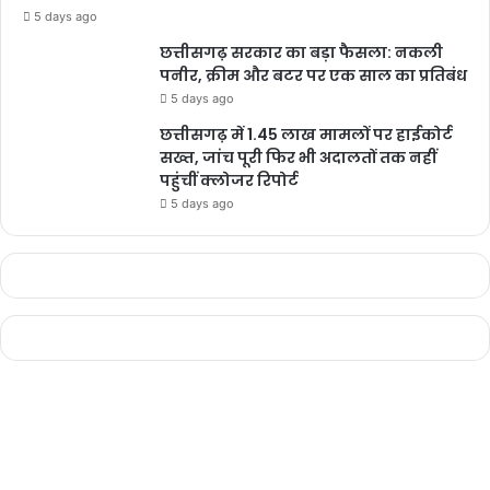
मुंबई के अंधेरी में इंटरनेशनल एयरपोर्ट पर माइक्रोसॉफ्ट की क्लाउड सर्विस में
5 days ago
गड़बड़ी के कारण ऑनलाइन चेक-इन सेवा बंद कर दी गई थी। इतना ही नहीं, इस
छत्तीसगढ़ सरकार का बड़ा फैसला: नकली
गड़बड़ी के चलते हुई अव्यवस्था का असर रेलवे स्टेशन पर भी दिखाई दिया था।
पनीर, क्रीम और बटर पर एक साल का प्रतिबंध
इधर नई दिल्ली के रेलवे स्टेशन पर भी लोगों की भीड़ इकट्ठा हो गई। हैदराबाद
5 days ago
एयरपोर्ट पर कई उड़ानें कैंसिल करनी पड़ी।
छत्तीसगढ़ में 1.45 लाख मामलों पर हाईकोर्ट
सख्त, जांच पूरी फिर भी अदालतों तक नहीं
पहुंचीं क्लोजर रिपोर्ट
5 days ago
Vanshika Pandey
chhattisgarh
बुलंद छत्तीसगढ़