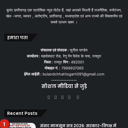
बुलंद छत्तीसगढ़ एक प्रादेशिक न्यूज़ पोर्टल हैं, जहां आपको मिलती हैं राजनैतिक, मनोरंजन,
खेल -जगत, व्यापार , अंर्राष्ट्रीय, छत्तीसगढ़ , मध्याप्रदेश एवं अन्य राज्यो की विश्वशनीय एवं
सबसे प्रथम खबर ।
हमारा पता
संचालक एवं संपादक :
सुनीता पाण्डेय
कार्यालय :
महादेवघाट रोड, रेणु पैन पैलेस के पास, रायपुरा
जिला :
रायपुर
पिन :
492001
मोबाइल नं. :
7999937065
ईमेल आईडी :
bulandchhattisgarh091@gmail.com
---------------
सोशल मीडिया से जुड़े
Facebook
Twitter
YouTube
Instagram
WhatsApp
Recent Posts
संसद मानसून सत्र 2026: सरकार-विपक्ष में