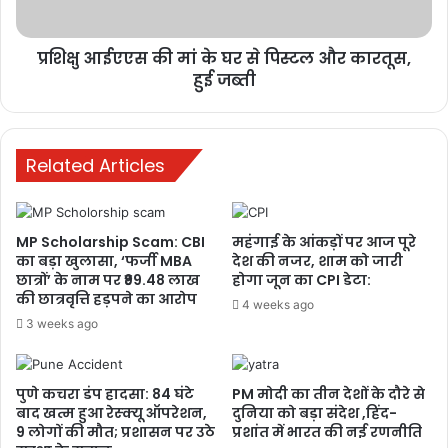
1 week ago
प्रशिक्षु आईएएस की मां के घर से पिस्टल और कारतूस,
सरकार कब करेगी पहल? 17वें दिन भी जारी
हुई जब्ती
सोनम वांगचुक का अनशन, लगातार बिगड़
रही सेहत
3 weeks ago
Related Articles
दरभंगा AIIMS का ‘गेट’ क्यों बना देशभर में चर्चा
का विषय? जानिए पूरा मामला, क्या सचमुच
MP Scholarship Scam: CBI
महंगाई के आंकड़ों पर आज पूरे
हुआ कोई घोटाला?
का बड़ा खुलासा, ‘फर्जी MBA
देश की नजर, शाम को जारी
3 weeks ago
छात्रों’ के नाम पर ₹99.48 लाख
होगा जून का CPI डेटा:
की छात्रवृत्ति हड़पने का आरोप
4 weeks ago
3 weeks ago
पुणे कचरा डंप हादसा: 84 घंटे
PM मोदी का तीन देशों के दौरे से
बाद खत्म हुआ रेस्क्यू ऑपरेशन,
दुनिया को बड़ा संदेश ,हिंद-
9 लोगों की मौत; प्रशासन पर उठे
प्रशांत में भारत की नई रणनीति