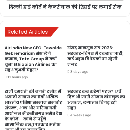
दिल्ली हाई कोर्ट ने केजरीवाल की रिहाई पर लगाई रोक
के लोगों की भूमिका का भी उल्लेख किया। प्रधानमंत्री मोदी ने कहा, “हम आज
अटल जी के इंसानियत, जम्हूरियत और कश्मीरियत के सपने को वास्तविकता में
बदलते हुए देख रहे हैं।” प्रधानमंत्री ने हालिया चुनावों में रिकॉर्ड मतदान का
उल्लेख करने के साथ लोकतंत्र में जम्मू और कश्मीर की जनता के विश्वास की
Related Articles
प्रशंसा की। उन्होंने कहा, “मैं लोकतंत्र का ध्वज ऊंचा रखने के आपके प्रयासों के
लिए अपना आभार व्यक्त करने आया हूं।”
Air India New CEO: Tewolde
संसद मानसून सत्र 2026:
Gebremariam संभालेंगे
सरकार-विपक्ष में टकराव जारी,
कमान, Tata Group ने क्यों
कई अहम विधेयकों पर रहेगी
Related Articles
चुना Ethiopian Airlines का
नजर
यह अनुभवी चेहरा?
3 days ago
Google Data Centre: विशाखापट्टनम में ₹1
11 hours ago
लाख करोड़ से ज्यादा के प्रोजेक्ट पर पानी और
पर्यावरण की चिंता, जानिए पूरा मामला
रानी दमयंती की नगरी दमोह में
सरकार कब करेगी पहल? 17वें
असाटी समाज का 11वाँ अखिल
दिन भी जारी सोनम वांगचुक का
10 hours ago
भारतीय प्रतिभा सम्मान समारोह
अनशन, लगातार बिगड़ रही
संपन्न , भव्य और गरिमामयी
सेहत
India Forex Reserve: भारत का विदेशी मुद्रा
आयोजन में छत्तीसगढ़ समेत देश
4 weeks ago
भंडार 692.9 अरब डॉलर पहुंचा, छह महीने में
के कोने – कोने से पहुँचे
सामाजिक बन्धु। पत्रकार सतीश
सबसे बड़ी साप्ताहिक बढ़त