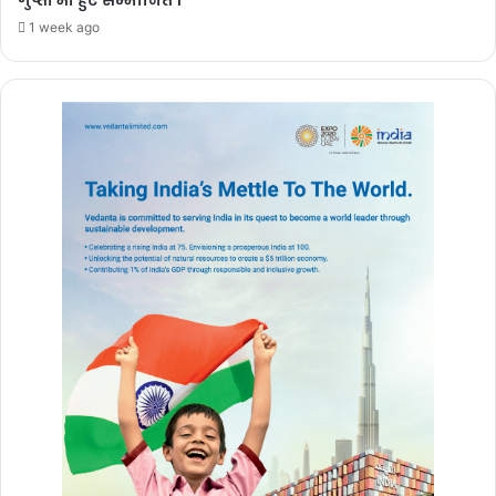
गुप्ता भी हुए सम्मानित ।
11 hours ago
1 week ago
IIT Delhi Convocation 2026: PM मोदी
आज IIT दिल्ली के 57वें दीक्षांत समारोह को
करेंगे संबोधित
11 hours ago
National Handloom Day 2026: देशभर में
गूंजा ‘लोकल’ का संदेश, जानिए भारत के
हथकरघा क्षेत्र की ताकत और कारीगरों के लिए
सरकार की पहल
11 hours ago