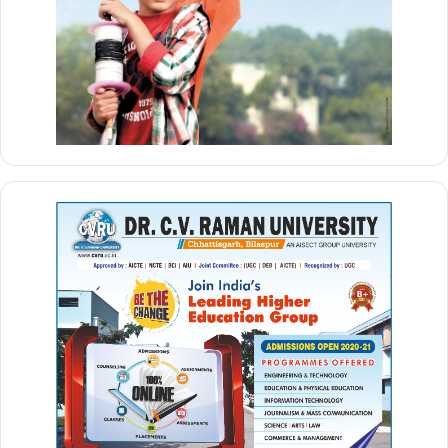
Information dissemination: The media serves as a primary
source of information about human rights issues. It
reports on human rights violations, social injustices, and
systemic inequalities, ensuring that the public is informed
about ongoing challenges. By providing accurate and
timely information, the media helps create a more
informed citizenry and fosters public discourse around
human rights.
Accountability and transparency: Media plays a critical role