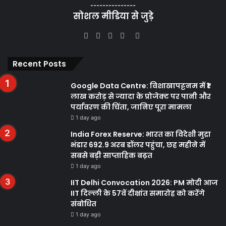
role in educating the public about human rights principles,
---------------
सोशल मीडिया से जुड़े
standards, and violations. It helps shape public opinion by
highlighting the importance of respect for human dignity,
Facebook
Twitter
YouTube
Instagram
WhatsApp
equality, and justice. Through storytelling, documentaries,
and investigative reports, the media fosters empathy and
Recent Posts
understanding, encouraging individuals to become
informed and engaged advocates for human rights.
Google Data Centre: विशाखापट्टनम में ₹1
लाख करोड़ से ज्यादा के प्रोजेक्ट पर पानी और
पर्यावरण की चिंता, जानिए पूरा मामला
What is Media and Human
1 day ago
Rights
India Forex Reserve: भारत का विदेशी मुद्रा
भंडार 692.9 अरब डॉलर पहुंचा, छह महीने में
Protection of journalists and freedom of the press: Media
सबसे बड़ी साप्ताहिक बढ़त
freedom is closely linked to the protection of human
1 day ago
rights. Safeguarding the safety and independence of
IIT Delhi Convocation 2026: PM मोदी आज
journalists is crucial for them to carry out their work
IIT दिल्ली के 57वें दीक्षांत समारोह को करेंगे
संबोधित
effectively. Upholding freedom of the press helps ensure
1 day ago
that human rights violations are exposed, enables