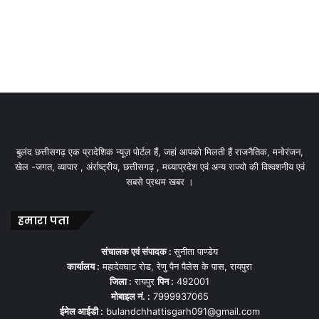
Advocacy and mobilization: Media platforms provide a
बुलंद छत्तीसगढ़ एक प्रादेशिक न्यूज़ पोर्टल हैं, जहां आपको मिलती हैं राजनैतिक, मनोरंजन,
space for human rights advocates, activists, and
खेल -जगत, व्यापार , अंर्राष्ट्रीय, छत्तीसगढ़ , मध्याप्रदेश एवं अन्य राज्यो की विश्वशनीय एवं
organizations to raise awareness, mobilize support, and
सबसे प्रथम खबर ।
advocate for change. Through documentaries, news
reports, opinion pieces, and social media campaigns, the
हमारा पता
media helps to rally public support, build coalitions, and
put pressure on authorities to address human rights
संचालक एवं संपादक :
सुनीता पाण्डेय
कार्यालय :
महादेवघाट रोड, रेणु पैन पैलेस के पास, रायपुरा
concerns.
जिला :
रायपुर
पिन :
492001
मोबाइल नं. :
7999937065
Public awareness and education: The media plays a vital
ईमेल आईडी :
bulandchhattisgarh091@gmail.com